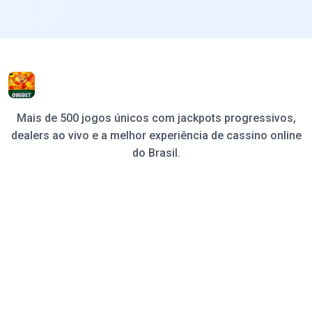
Mais de 500 jogos únicos com jackpots progressivos,
dealers ao vivo e a melhor experiência de cassino online
do Brasil.
Jogos Populares
Mega Fortune
Roleta VIP
Blackjack Premium
Baccarat Crystal