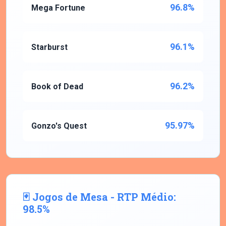
96.8%
Mega Fortune
96.1%
Starburst
96.2%
Book of Dead
95.97%
Gonzo's Quest
🃏 Jogos de Mesa - RTP Médio:
98.5%