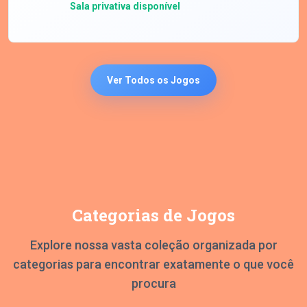
Sala privativa disponível
Ver Todos os Jogos
Categorias de Jogos
Explore nossa vasta coleção organizada por
categorias para encontrar exatamente o que você
procura