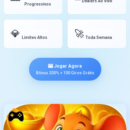
Dealers Ao Vivo
Progressivos
VIP Exclusivo
Novos Jogos
💎
🚀
Limites Altos
Toda Semana
🎰 Jogar Agora
Bônus 200% + 100 Giros Grátis