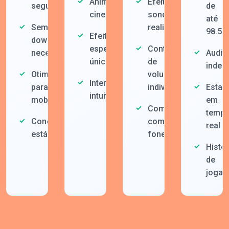
Animações
Efeitos
segundos
de
cinematográficas
sonoros
até
Sem
realistas
98.5%
Efeitos
downloads
especiais
Controle
necessários
Audito
únicos
de
indep
Otimizado
volume
Interface
para
individual
Estatí
intuitiva
mobile
em
Compatível
temp
Conexão
com
real
estável
fones
Histó
de
jogad